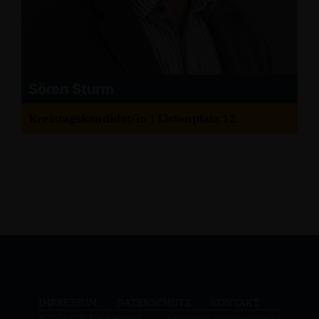
Sören Sturm
Kreistagskandidat/in | Listenplatz 12
IMPRESSUM
DATENSCHUTZ
KONTAKT
© 2026 CDU Kreisverband
Realisation: Sharkness Media