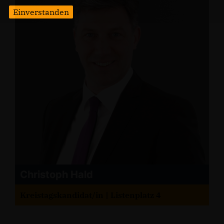
Einverstanden
Christoph Hald
Kreistagskandidat/in | Listenplatz 4