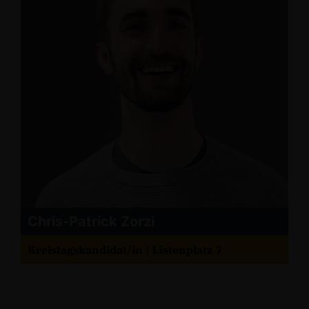
Chris-Patrick Zorzi
Kreistagskandidat/in | Listenplatz 7