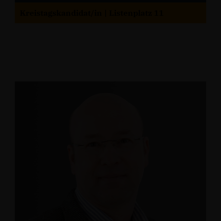
Kreistagskandidat/in | Listenplatz 11