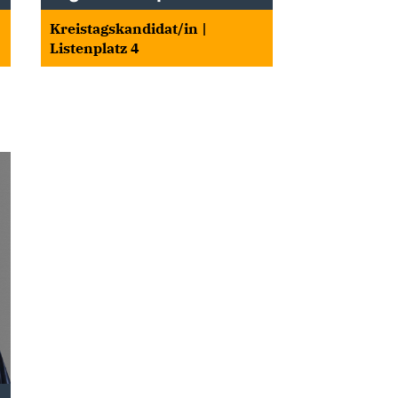
Kreistagskandidat/in |
Listenplatz 4