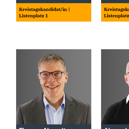
Kreistagskandidat/in |
Kreistagsk
Listenplatz 1
Listenplatz