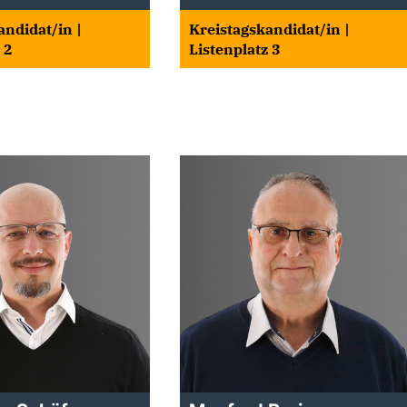
andidat/in |
Kreistagskandidat/in |
 2
Listenplatz 3