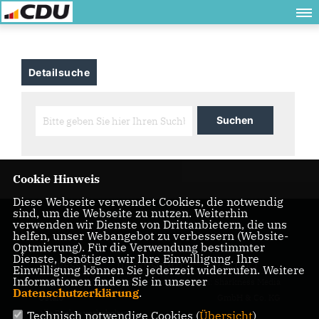
Detailsuche
Cookie Hinweis
Diese Webseite verwendet Cookies, die notwendig
sind, um die Webseite zu nutzen. Weiterhin
verwenden wir Dienste von Drittanbietern, die uns
helfen, unser Webangebot zu verbessern (Website-
Optmierung). Für die Verwendung bestimmter
Dienste, benötigen wir Ihre Einwilligung. Ihre
IMPRESSUM
DATENSCHUTZ
KONTAKT
Einwilligung können Sie jederzeit widerrufen. Weitere
Informationen finden Sie in unserer
© 2026 CDU Kreisverband
Realisation: Sharkness Media
Datenschutzerklärung
.
Ostalb
GmbH & Co. KG
Alle Rechte vorbehalten.
Technisch notwendige Cookies (
Übersicht
)